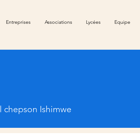
Entreprises
Associations
Lycées
Equipe
hepson Ishimwe
l chepson Ishimwe