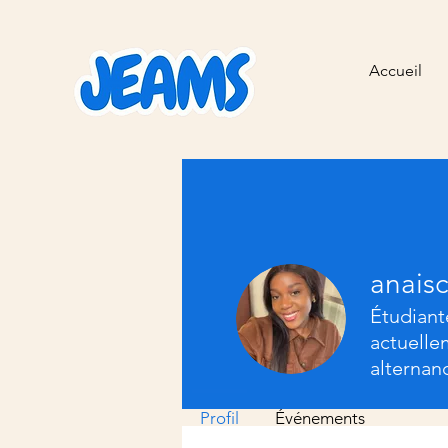
Accueil
anais
Étudiant
actuelle
alternan
Profil
Événements