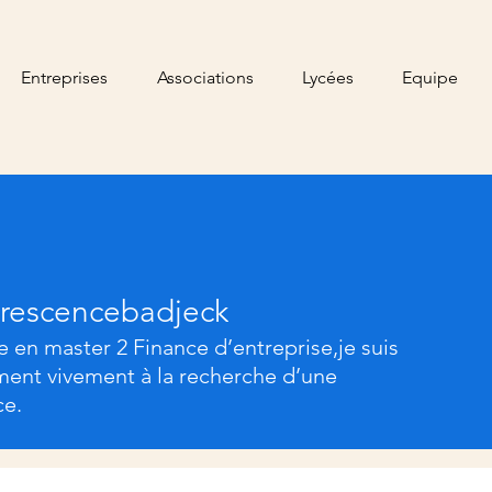
Entreprises
Associations
Lycées
Equipe
crescencebadjeck
e en master 2 Finance d’entreprise,je suis
ment vivement à la recherche d’une
ce.