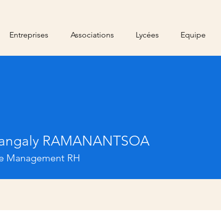
Entreprises
Associations
Lycées
Equipe
iangaly RAMANANTSOA
te Management RH