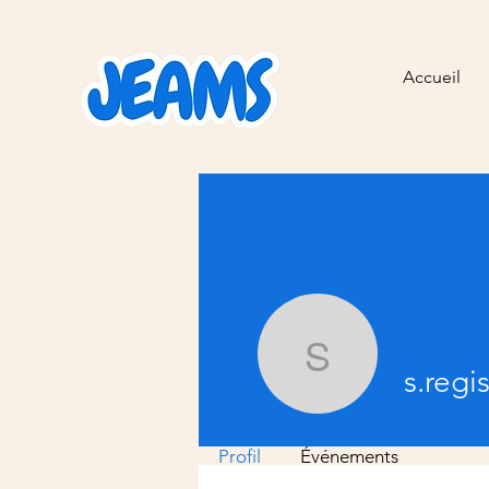
Accueil
s.regis05
s.regi
Profil
Événements